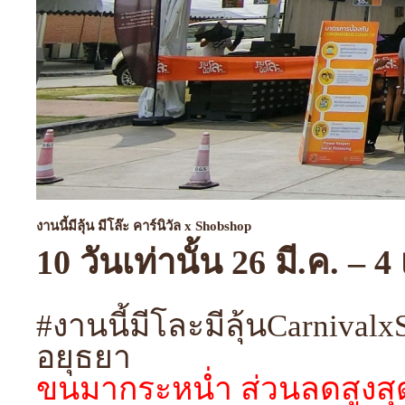
งานนี้มีลุ้น มีโล๊ะ คาร์นิวัล x Shobshop
10 วันเท่านั้น 26 มี.ค. – 4
#งานนี้มีโละมีลุ้นCarnivalxS
อยุธยา
ขนมากระหน่ำ ส่วนลดสูงสุ