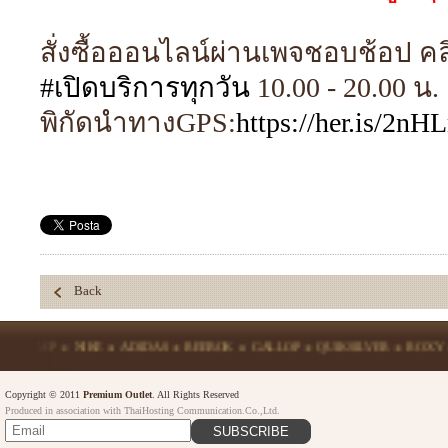
สั่งซื้อออนไลน์ผ่านเพจชอบช้อป ค
#เปิดบริการทุกวัน
10.00 - 20.00 น.
พิกัดนำทางGPS:
https://her.is/2nH
Back
P
NIKE
ADIDAS
REEBOK
GALLOP
QUIKSILVER
ROXY
ECKO
Copyright © 2011
Premium Outlet
. All Rights Reserved
Produced in association with ThaiHosting Communication.Co.,Ltd.