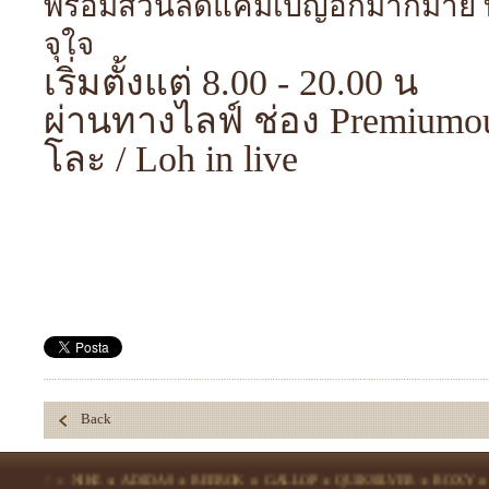
พร้อมส่วนลดแคมเปญอีกมากมาย ที่ม
จุใจ
เริ่มตั้งแต่ 8.00 - 20.00 น
ผ่านทางไลฟ์ ช่อง Premiumout
โละ / Loh in live
Back
IKE
ADIDAS
REEBOK
GALLOP
QUIKSILVER
ROXY
ECKO
UN