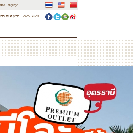
elect Language
00000728063