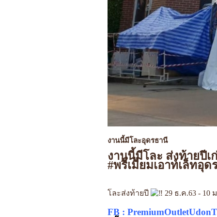
งานนี้มีโละอุดรธานี
งานนี้มีโละ ส่งท้ายปีเ
#พรีเมี่ยมเอาท์เล็ทอุ
โละส่งท้ายปี
29 ธ.ค.63 - 10 
FB : PremiumOutletUdonTha