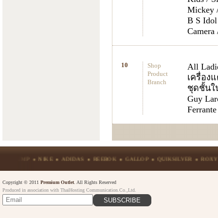
Mickey /
B S Idol
Camera /
Shop
All Ladi
Product
เครื่อง
Branch
ชุดชั้นใ
Guy Laro
Ferrante
UMP
NIKE
ADIDAS
REEBOK
GALLOP
QUIKSILVER
ROXY
EC
Copyright © 2011
Premium Outlet
. All Rights Reserved
Produced in association with ThaiHosting Communication.Co.,Ltd.