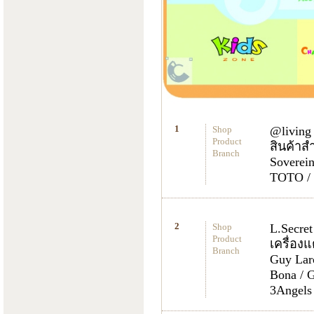
Shop
@living
Product
สินค้าส
Branch
Sovereing
TOTO / V
Shop
L.Secret
Product
เครื่อง
Branch
Guy Laro
Bona / G
3Angels 