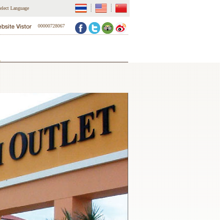
elect Language
00000728067