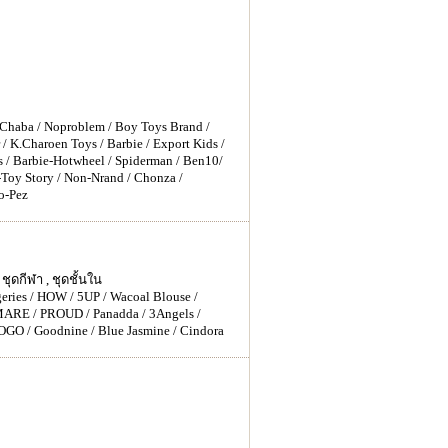
/ Chaba / Noproblem / Boy Toys Brand /
 / K.Charoen Toys / Barbie / Export Kids /
 / Barbie-Hotwheel / Spiderman / Ben10/
-Toy Story / Non-Nrand / Chonza /
no-Pez
ุดกีฬา , ชุดชั้นใน
ries / HOW / 5UP / Wacoal Blouse /
MARE / PROUD / Panadda / 3Angels /
OGO / Goodnine / Blue Jasmine / Cindora