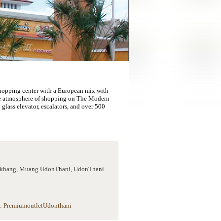
hopping center with a European mix with
the atmosphere of shopping on The Modern
 glass elevator, escalators, and over 500
kkhang, Muang UdonThani, UdonThani
: PremiumoutletUdonthani